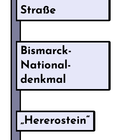
Straße
Bismarck-
National­
denkmal
„Hererostein“