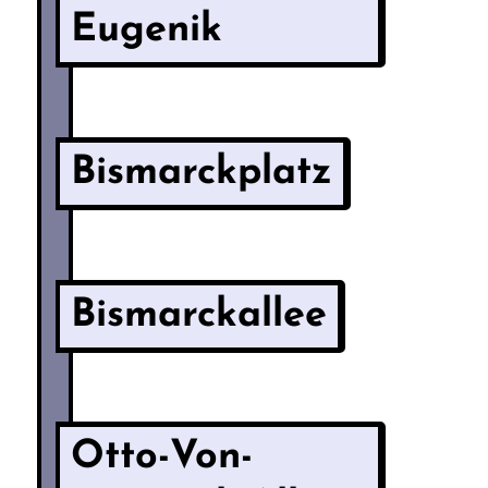
Eugenik
Bismarckplatz
Bismarckallee
Otto-Von-