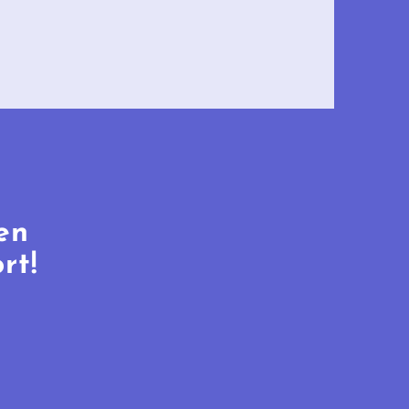
en
rt!