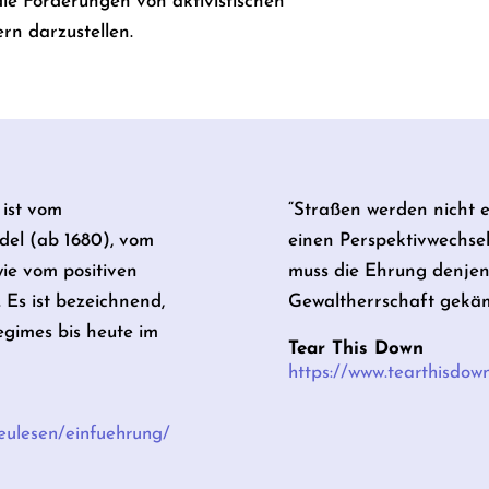
die Forderungen von aktivistischen
n darzustellen.
 ist vom
“Straßen werden nicht 
el (ab 1680), vom
einen Perspektivwechsel
wie vom positiven
muss die Ehrung denjeni
 Es ist bezeichnend,
Gewaltherrschaft gekäm
gimes bis heute im
Tear This Down
https://www.tearthisdow
neulesen/einfuehrung/