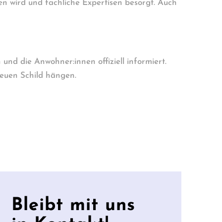
en wird und fachliche Expertisen besorgt. Auch
und die Anwohner:innen offiziell informiert.
euen Schild hängen.
Bleibt mit uns