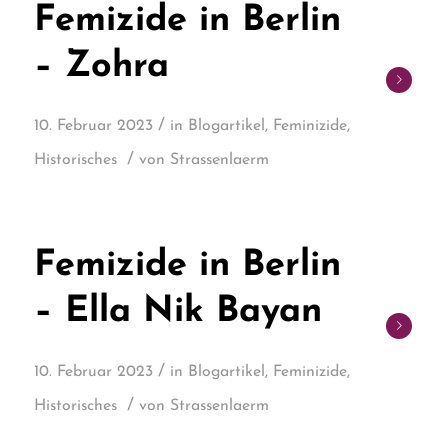
Femizide in Berlin
– Zohra
/
10. Februar 2023
in
Blogartikel
,
Feminizide
,
/
Historisches
von
Strassenlaerm
Femizide in Berlin
– Ella Nik Bayan
/
10. Februar 2023
in
Blogartikel
,
Feminizide
,
/
Historisches
von
Strassenlaerm