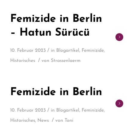
Femizide in Berlin
– Hatun Sürücü
/
10. Februar 2023
in
Blogartikel
,
Feminizide
,
/
Historisches
von
Strassenlaerm
Femizide in Berlin
/
10. Februar 2023
in
Blogartikel
,
Feminizide
,
/
Historisches
,
News
von
Toni