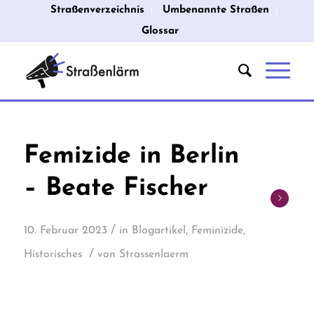
Straßenverzeichnis
Umbenannte Straßen
Glossar
Femizide in Berlin
– Beate Fischer
/
10. Februar 2023
in
Blogartikel
,
Feminizide
,
/
Historisches
von
Strassenlaerm