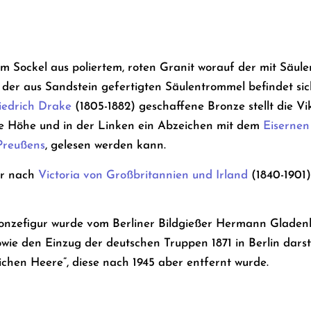
em Sockel aus poliertem, roten Granit worauf der mit Säul
n der aus Sandstein gefertigten Säulentrommel befindet sic
iedrich Drake
(1805-1882) geschaffene Bronze stellt die Vik
ie Höhe und in der Linken ein Abzeichen mit dem
Eisernen
Preußens
, gelesen werden kann.
ur nach
Victoria von Großbritannien und Irland
(1840-1901)
onzefigur wurde vom Berliner Bildgießer Hermann Gladenb
 sowie den Einzug der deutschen Truppen 1871 in Berlin dars
hen Heere”, diese nach 1945 aber entfernt wurde.