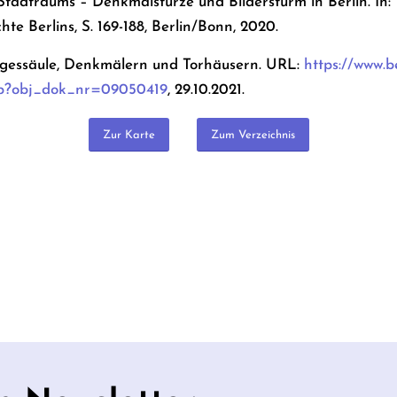
adtraums – Denkmalstürze und Bildersturm in Berlin. In: Ve
hte Berlins, S. 169-188, Berlin/Bonn, 2020.
egessäule, Denkmälern und Torhäusern. URL:
https://www.b
hp?obj_dok_nr=09050419
, 29.10.2021.
Zur Karte
Zum Verzeichnis