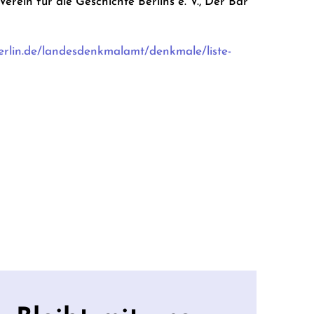
rein für die Geschichte Berlins e. V., Der Bär
erlin.de/landesdenkmalamt/denkmale/liste-