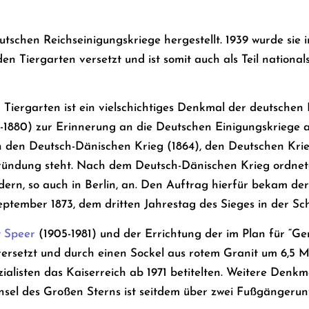
utschen Reichseinigungskriege hergestellt. 1939 wurde sie
 Tiergarten versetzt und ist somit auch als Teil nationalso
Tiergarten ist ein vielschichtiges Denkmal der deutschen 
-1880) zur Erinnerung an die Deutschen Einigungskriege a
n den Deutsch-Dänischen Krieg (1864), den Deutschen Kri
gründung steht. Nach dem Deutsch-Dänischen Krieg ordne
rn, so auch in Berlin, an. Den Auftrag hierfür bekam der
ptember 1873, dem dritten Jahrestag des Sieges in der Sc
t Speer
(1905-1981) und der Errichtung der im Plan für “
ersetzt und durch einen Sockel aus rotem Granit um 6,5 Me
zialisten das Kaiserreich ab 1971 betitelten. Weitere Denk
insel des Großen Sterns ist seitdem über zwei Fußgängerun