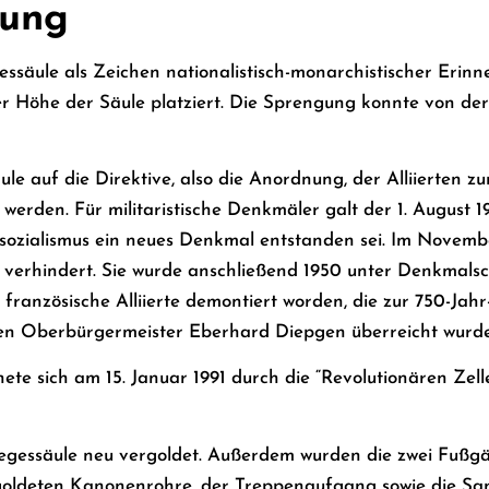
nung
säule als Zeichen nationalistisch-monarchistischer Erinne
r Höhe der Säule platziert. Die Sprengung konnte von der 
le auf die Direktive, also die Anordnung, der Alliierten zu
erden. Für militaristische Denkmäler galt der 1. August 1914
lsozialismus ein neues Denkmal entstanden sei. Im Novem
verhindert. Sie wurde anschließend 1950 unter Denkmalsch
ranzösische Alliierte demontiert worden, die zur 750-Jahr-F
n Oberbürgermeister Eberhard Diepgen überreicht wurden. 
ete sich am 15. Januar 1991 durch die “Revolutionären Zell
egessäule neu vergoldet. Außerdem wurden die zwei Fußg
rgoldeten Kanonenrohre, der Treppenaufgang sowie die Sands