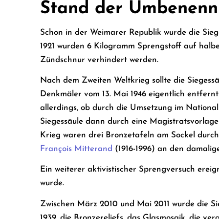
Stand der Umbenen
Schon in der Weimarer Republik wurde die Sieges
1921 wurden 6 Kilogramm Sprengstoff auf halbe
Zündschnur verhindert werden.
Nach dem Zweiten Weltkrieg sollte die Siegessäu
Denkmäler vom 13. Mai 1946 eigentlich entfernt w
allerdings, ob durch die Umsetzung im Nationa
Siegessäule dann durch eine Magistratsvorlage 
Krieg waren drei Bronzetafeln am Sockel durch f
François Mitterand
(1916-1996) an den damalige
Ein weiterer aktivistischer Sprengversuch ereign
wurde.
Zwischen März 2010 und Mai 2011 wurde die Si
1939, die Bronzereliefs, das Glasmosaik, die ve