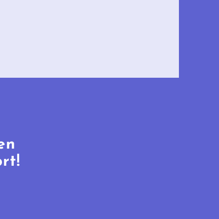
en
rt!