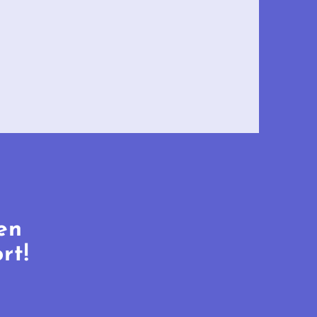
en
rt!