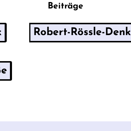
Beiträge
k
Robert-Rössle-Den
ße