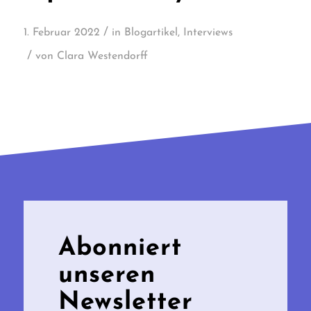
/
1. Februar 2022
in
Blogartikel
,
Interviews
/
von
Clara Westendorff
Abonniert
unseren
Newsletter