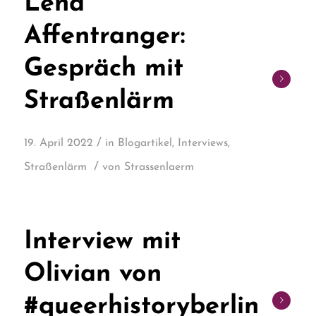
Lena
Affentranger:
Gespräch mit
Straßenlärm
/
19. April 2022
in
Blogartikel
,
Interviews
,
/
Straßenlärm
von
Strassenlaerm
Interview mit
Olivian von
#queerhistoryberlin