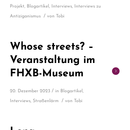
Projekt
,
Blogartikel
,
Interviews
,
Interviews zu
/
Antiziganismus
von
Tobi
Whose streets? –
Veranstaltung im
FHXB-Museum
/
20. Dezember 2023
in
Blogartikel
,
/
Interviews
,
Straßenlärm
von
Tobi