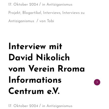
/
17. Oktober 2024
in
Antiziganismus
Projekt
,
Blogartikel
,
Interviews
,
Interviews zu
/
Antiziganismus
von
Tobi
Interview mit
David Nikolich
vom Verein Rroma
Informations
Centrum e.V.
/
17. Oktober 2024
in
Antiziganismus