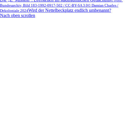
© Foto:
Bundesarchiv, Bild 183-1992-0917-502 / CC-BY-SA 3.0
© Damian Charles /
Wird der Nettelbeckplatz endlich umbenannt?
Dekoloniale 2024
Nach oben scrollen