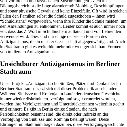
von Vorurteilen und rassistischen Zuschreibungen. Auch im
Bildungsbereich ist die Lage alarmierend: Mobbing, Beschimpfungen
und sogar physische Gewalt sind keine Einzelfälle. Oft wird in solchen
Fällen den Familien selbst die Schuld zugeschoben – ihnen wird
“Schuldistanz“ vorgeworfen, wenn ihre Kinder die Schule meiden, um
den Anfeindungen zu entkommen. Leider kommt es auch immer noch
vor, dass das Z-Wort in Schulbüchern auftaucht und von Lehrenden
verwendet wird. Dies sind nur einige der vielen Formen des
Antiziganismus, die in unserer Gesellschaft allgegenwärtig sind. Auch
im Stadtraum gibt es weiterhin mehr oder weniger sichtbare Formen
von tradiertem Antiziganismus.
Unsichtbarer Antiziganismus im Berliner
Stadtraum
Unser Projekt „Antiziganistische Straßen, Plätze und Denkmäler im
Berliner Stadtraum“ setzt sich mit dieser Problematik auseinander.
Während Sinti:zze und Rom:nja im Laufe der deutschen Geschichte
immer wieder diskriminiert, verfolgt und sogar ermordet wurden,
werden ihre Verfolger:innen und Unterdrücker:innen weiterhin geehrt
und erinnert. Es gibt in Berlin einige Straßen, die nach
Persönlichkeiten benannt sind, die direkt oder indirekt an der
Verfolgung von Sinti:zze und Rom:nja beteiligt waren. Diese
Ehrungen im Stadtraum tragen dazu bei, diese Verfolgungsgeschichte