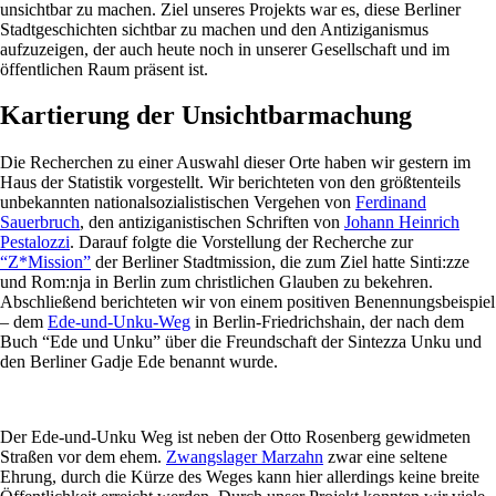
unsichtbar zu machen. Ziel unseres Projekts war es, diese Berliner
Stadtgeschichten sichtbar zu machen und den Antiziganismus
aufzuzeigen, der auch heute noch in unserer Gesellschaft und im
öffentlichen Raum präsent ist.
Kartierung der Unsichtbarmachung
Die Recherchen zu einer Auswahl dieser Orte haben wir gestern im
Haus der Statistik vorgestellt. Wir berichteten von den größtenteils
unbekannten nationalsozialistischen Vergehen von
Ferdinand
Sauerbruch
, den antiziganistischen Schriften von
Johann Heinrich
Pestalozzi
. Darauf folgte die Vorstellung der Recherche zur
“Z*Mission”
der Berliner Stadtmission, die zum Ziel hatte Sinti:zze
und Rom:nja in Berlin zum christlichen Glauben zu bekehren.
Abschließend berichteten wir von einem positiven Benennungsbeispiel
– dem
Ede-und-Unku-Weg
in Berlin-Friedrichshain, der nach dem
Buch “Ede und Unku” über die Freundschaft der Sintezza Unku und
den Berliner Gadje Ede benannt wurde.
Der Ede-und-Unku Weg ist neben der Otto Rosenberg gewidmeten
Straßen vor dem ehem.
Zwangslager Marzahn
zwar eine seltene
Ehrung, durch die Kürze des Weges kann hier allerdings keine breite