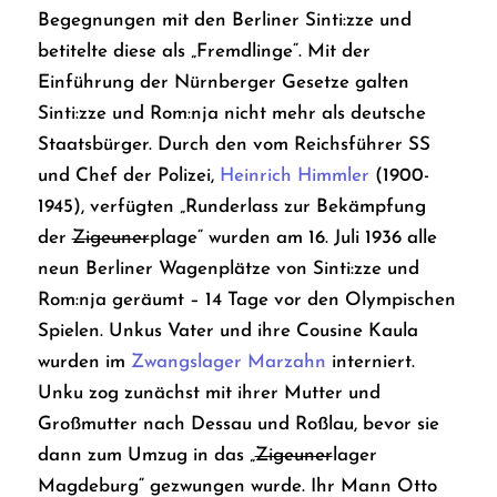
Begegnungen mit den Berliner Sinti:zze und
betitelte diese als „Fremdlinge“. Mit der
Einführung der Nürnberger Gesetze galten
Sinti:zze und Rom:nja nicht mehr als deutsche
Staatsbürger. Durch den vom Reichsführer SS
und Chef der Polizei,
Heinrich Himmler
(1900-
1945), verfügten „Runderlass zur Bekämpfung
der
Zigeuner
plage“ wurden am 16. Juli 1936 alle
neun Berliner Wagenplätze von Sinti:zze und
Rom:nja geräumt – 14 Tage vor den Olympischen
Spielen. Unkus Vater und ihre Cousine Kaula
wurden im
Zwangslager Marzahn
interniert.
Unku zog zunächst mit ihrer Mutter und
Großmutter nach Dessau und Roßlau, bevor sie
dann zum Umzug in das „
Zigeuner
lager
Magdeburg“ gezwungen wurde. Ihr Mann Otto