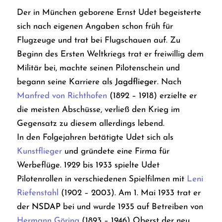
Der in München geborene Ernst Udet begeisterte
sich nach eigenen Angaben schon früh für
Flugzeuge und trat bei Flugschauen auf. Zu
Beginn des Ersten Weltkriegs trat er freiwillig dem
Militär bei, machte seinen Pilotenschein und
begann seine Karriere als
Jagdflieger
. Nach
Manfred von Richthofen
(1892 – 1918) erzielte er
die meisten Abschüsse, verließ den Krieg im
Gegensatz zu diesem allerdings lebend.
In den Folgejahren betätigte Udet sich als
Kunstflieger
und gründete eine Firma für
Werbeflüge. 1929 bis 1933 spielte Udet
Pilotenrollen in verschiedenen Spielfilmen mit
Leni
Riefenstahl
(1902 – 2003). Am 1. Mai 1933 trat er
der
NSDAP
bei und wurde 1935 auf Betreiben von
Hermann Göring
(1893 – 1946) Oberst der neu