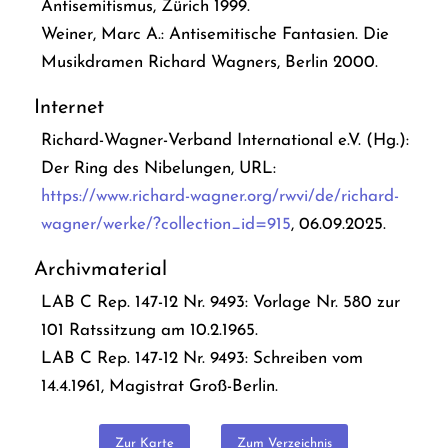
Antisemitismus
, Zürich 1999.
Weiner, Marc A.:
Antisemitische Fantasien. Die
Musikdramen Richard Wagners
, Berlin 2000.
Internet
Richard-Wagner-Verband International e.V. (Hg.):
Der Ring des Nibelungen, URL:
https://www.richard-wagner.org/rwvi/de/richard-
wagner/werke/?collection_id=915
, 06.09.2025.
Archivmaterial
LAB C Rep. 147-12 Nr. 9493: Vorlage Nr. 580 zur
101 Ratssitzung am 10.2.1965.
LAB C Rep. 147-12 Nr. 9493: Schreiben vom
14.4.1961, Magistrat Groß-Berlin.
Zur Karte
Zum Verzeichnis