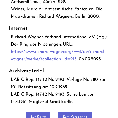
Antisemitismus
, Zürich 1999.
Weiner, Marc A.:
Antisemitische Fantasien. Die
Musikdramen Richard Wagners
, Berlin 2000.
Internet
Richard-Wagner-Verband International e.V. (Hg.):
Der Ring des Nibelungen, URL:
https://www.richard-wagner.org/rwvi/de/richard-
wagner/werke/?collection_id=915
, 06.09.2025.
Archivmaterial
LAB C Rep. 147-12 Nr. 9493: Vorlage Nr. 580 zur
101 Ratssitzung am 10.2.1965.
LAB C Rep. 147-12 Nr. 9493: Schreiben vom
14.4.1961, Magistrat Groß-Berlin.
Zur Karte
Zum Verzeichnis