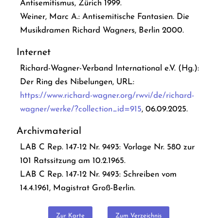
Antisemitismus
, Zürich 1999.
Weiner, Marc A.:
Antisemitische Fantasien. Die
Musikdramen Richard Wagners
, Berlin 2000.
Internet
Richard-Wagner-Verband International e.V. (Hg.):
Der Ring des Nibelungen, URL:
https://www.richard-wagner.org/rwvi/de/richard-
wagner/werke/?collection_id=915
, 06.09.2025.
Archivmaterial
LAB C Rep. 147-12 Nr. 9493: Vorlage Nr. 580 zur
101 Ratssitzung am 10.2.1965.
LAB C Rep. 147-12 Nr. 9493: Schreiben vom
14.4.1961, Magistrat Groß-Berlin.
Zur Karte
Zum Verzeichnis