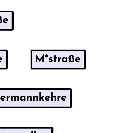
ße
e
M*straße
ermannkehre