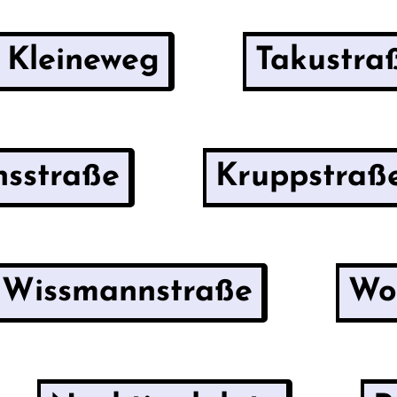
Kleineweg
Takustra
nsstraße
Kruppstraß
Wissmannstraße
Wo