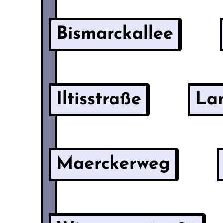
Bismarckallee
Iltisstraße
La
Maerckerweg