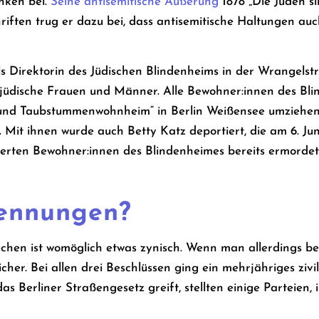
nken bei.
Seine antisemitische Äußerung
1878 „Die Juden s
hriften trug er dazu bei, dass antisemitische Haltungen a
ls Direktorin des Jüdischen Blindenheims in der Wrangelstr
e jüdische Frauen und Männer. Alle Bewohner:innen des B
 und Taubstummenwohnheim“ in Berlin Weißensee umziehen.
Mit ihnen wurde auch Betty Katz deportiert, die am 6. Jun
ierten Bewohner:innen des Blindenheimes bereits ermordet
ennungen?
hen ist womöglich etwas zynisch. Wenn man allerdings bed
licher. Bei allen drei Beschlüssen ging ein mehrjähriges zi
das Berliner Straßengesetz greift, stellten einige Parteie