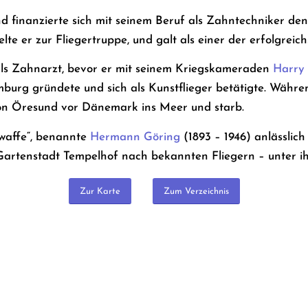
d finanzierte sich mit seinem Beruf als Zahntechniker den
selte er zur Fliegertruppe, und galt als einer der erfolgreic
als Zahnarzt, bevor er mit seinem Kriegskameraden
Harry
rg gründete und sich als Kunstflieger betätigte. Währen
von Öresund vor Dänemark ins Meer und starb.
twaffe“, benannte
Hermann Göring
(1893 – 1946) anlässlic
r Gartenstadt Tempelhof nach bekannten Fliegern – unter 
Zur Karte
Zum Verzeichnis