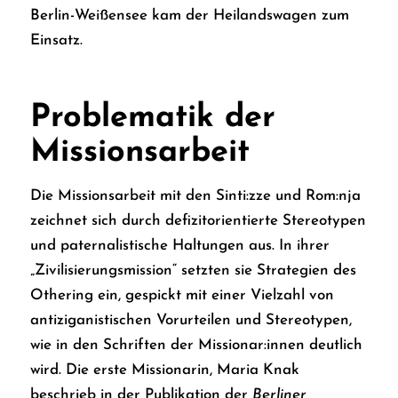
Berlin-Weißensee kam der Heilandswagen zum
Einsatz.
Problematik der
Missionsarbeit
Die Missionsarbeit mit den Sinti:zze und Rom:nja
zeichnet sich durch defizitorientierte Stereotypen
und paternalistische Haltungen aus. In ihrer
„Zivilisierungsmission“ setzten sie Strategien des
Othering
ein, gespickt mit einer Vielzahl von
antiziganistischen Vorurteilen und Stereotypen,
wie in den Schriften der Missionar:innen deutlich
wird. Die erste Missionarin, Maria Knak
beschrieb in der Publikation der
Berliner