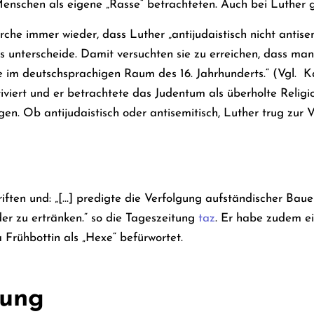
Menschen als eigene „Rasse“ betrachteten. Auch bei Luther g
rche immer wieder, dass Luther „antijudaistisch nicht antise
s unterscheide. Damit versuchten sie zu erreichen, dass ma
age im deutschsprachigen Raum des 16. Jahrhunderts.“ (Vgl. K
iviert und er betrachtete das Judentum als überholte Religi
gen.
Ob antijudaistisch oder antisemitisch, Luther trug zur
iften und: „[…] predigte die Verfolgung aufständischer Bau
der zu ertränken.“ so die Tageszeitung
taz
. Er habe zudem e
 Frühbottin als „Hexe“ befürwortet.
nung