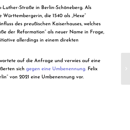
uther-Straße in Berlin-Schöneberg. Als
ne Württembergerin, die 1540 als „Hexe“
Einfluss des preußischen Kaiserhauses, welches
ße der Reformation“ als neuer Name in Frage,
tiative allerdings in einem direkten
wortete auf die Anfrage und verwies auf eine
ußerten sich
gegen eine Umbenennung.
Felix
Ma
rlin“ von 2021 eine Umbenennung vor.