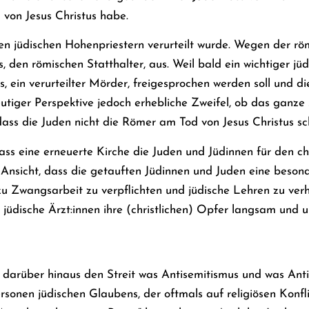
 von Jesus Christus habe.
en jüdischen Hohenpriestern verurteilt wurde. Wegen der rö
s, den römischen Statthalter, aus. Weil bald ein wichtiger jü
, ein verurteilter Mörder, freigesprochen werden soll und d
tiger Perspektive jedoch erhebliche Zweifel, ob das ganze s
dass die Juden nicht die Römer am Tod von Jesus Christus sc
ass eine erneuerte Kirche die Juden und Jüdinnen für den ch
e Ansicht, dass die getauften Jüdinnen und Juden eine besond
u Zwangsarbeit zu verpflichten und jüdische Lehren zu verh
dische Ärzt:innen ihre (christlichen) Opfer langsam und un
 darüber hinaus den Streit was Antisemitismus und was Anti
onen jüdischen Glaubens, der oftmals auf religiösen Konfli