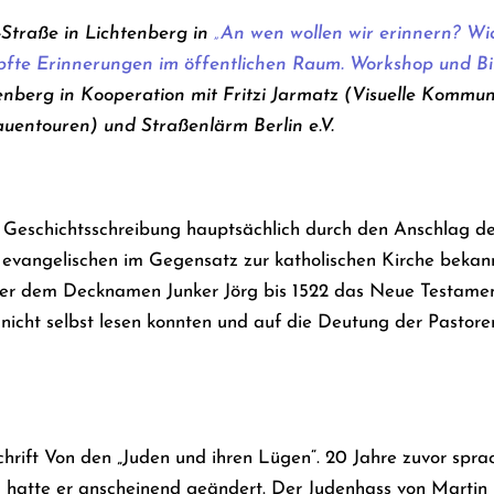
-Straße in Lichtenberg in
„An wen wollen wir erinnern? W
pfte Erinnerungen im öffentlichen Raum. Workshop und Bi
tenberg in Kooperation mit Fritzi Jarmatz (Visuelle Kommun
uentouren) und Straßenlärm Berlin e.V.
n Geschichtsschreibung hauptsächlich durch den Anschlag de
r evangelischen im Gegensatz zur katholischen Kirche beka
ter dem Decknamen Junker Jörg bis 1522 das Neue Testament
nicht selbst lesen konnten und auf die Deutung der Pastore
Schrift Von den „Juden und ihren Lügen“. 20 Jahre zuvor spr
 hatte er anscheinend geändert.
Der Judenhass von Martin L