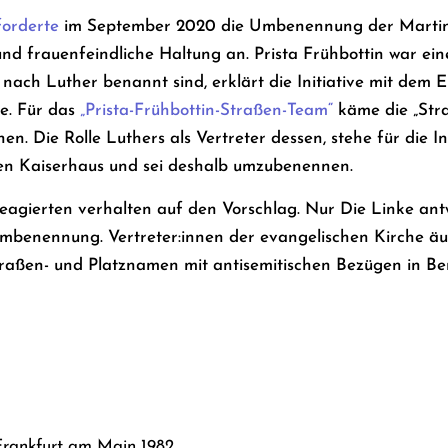
forderte
im September 2020 die Umbenennung der Martin-L
und frauenfeindliche Haltung an. Prista Frühbottin war ei
 nach Luther benannt sind, erklärt die Initiative mit dem 
te. Für das
„Prista-Frühbottin-Straßen-Team“
käme die „Stra
n. Die Rolle Luthers als Vertreter dessen, stehe für die Ini
n Kaiserhaus und sei deshalb umzubenennen.
eagierten verhalten auf den Vorschlag. Nur Die Linke ant
Umbenennung. Vertreter:innen der evangelischen Kirche ä
raßen- und Platznamen mit antisemitischen Bezügen in Be
 Frankfurt am Main 1982.