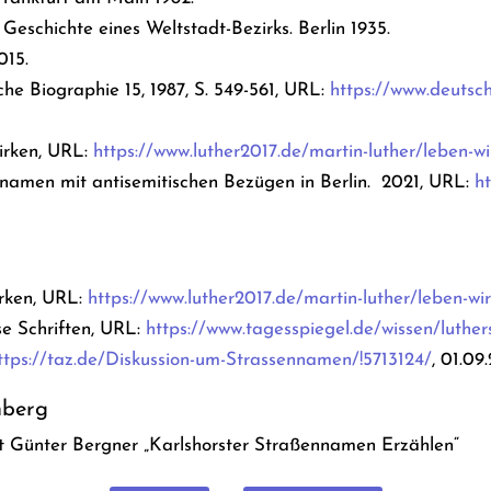
Geschichte eines Weltstadt-Bezirks. Berlin 1935.
015.
che Biographie 15, 1987, S. 549-561, URL:
https://www.deutsc
irken, URL:
https://www.luther2017.de/martin-luther/leben-w
znamen mit antisemitischen Bezügen in Berlin. 2021, URL:
h
irken, URL:
https://www.luther2017.de/martin-luther/leben-wi
se Schriften, URL:
https://www.tagesspiegel.de/wissen/luther
ttps://taz.de/Diskussion-um-Strassennamen/!5713124/
, 01.09
nberg
pt Günter Bergner „Karlshorster Straßennamen Erzählen“