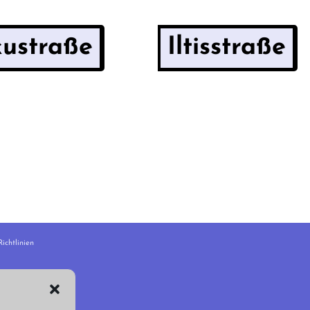
kustraße
Iltisstraße
ichtlinien